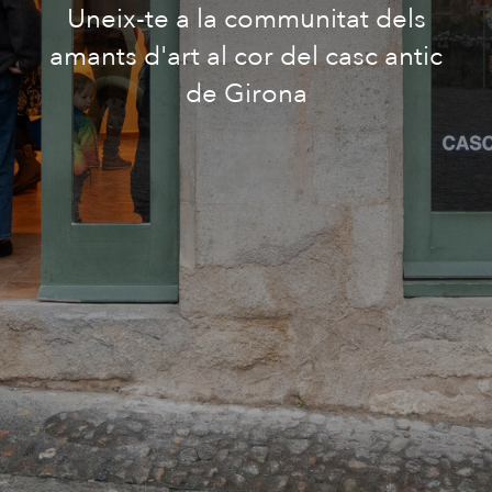
Uneix-te a la communitat dels
amants d'art al cor del casc antic
de Girona