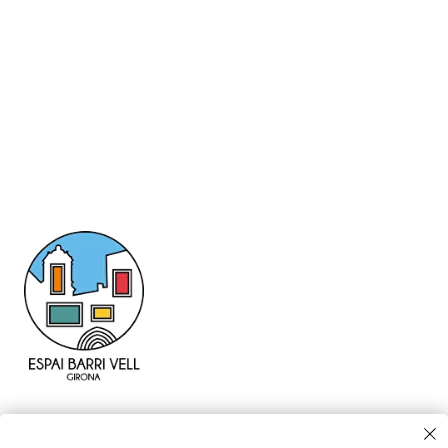
Uneix-te a la nostra comunitat i subscriu-te al
bolletí per estar al dia de totes les novetats.