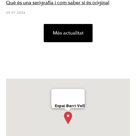
Què és una serigrafia i com saber si és original
25.07.2026
Més actualitat
Espai Barri Vell