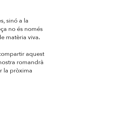
, sinó a la
peça no és només
de matèria viva.
r compartir aquest
 mostra romandrà
ir la pròxima