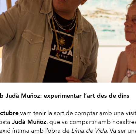
b Judà Muñoz: experimentar l’art des de dins
vam tenir la sort de comptar amb una visi
octubre
tista
, que va compartir amb nosaltres 
Judà Muñoz
exió íntima amb l’obra de
Línia de Vida
. Va ser u