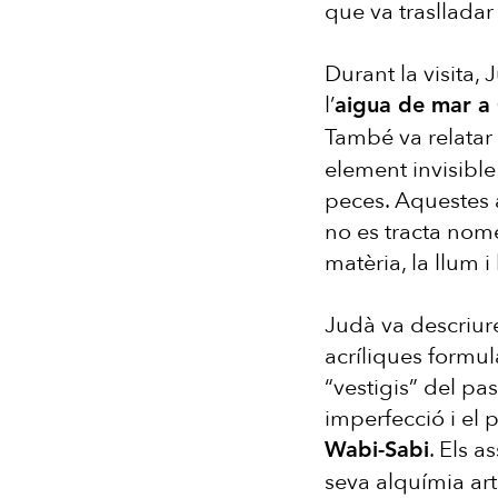
que va traslladar 
Durant la visita,
l’
aigua de mar a
També va relatar 
element invisible 
peces. Aquestes 
no es tracta nomé
matèria, la llum i 
Judà va descriure
acríliques formul
“vestigis” del pa
imperfecció i el 
. Els a
Wabi-Sabi
seva alquímia ar