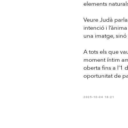
elements natura
Veure Judà parla
intenció i l’àni
una imatge, sinó 
A tots els que vau
moment íntim amb 
oberta fins a l’1
oportunitat de p
2025-10-04 18:21