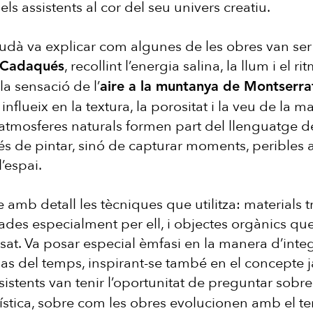
els assistents al cor del seu univers creatiu.
 Judà va explicar com algunes de les obres van se
, recollint l’energia salina, la llum i el 
 Cadaqués
la sensació de l’
aire a la muntanya de Montserra
influeix en la textura, la porositat i la veu de la ma
atmosferes naturals formen part del llenguatge de
s de pintar, sinó de capturar moments, peribles a
l’espai.
 amb detall les tècniques que utilitza: materials t
ades especialment per ell, i objectes orgànics qu
ssat. Va posar especial èmfasi en la manera d’integ
pas del temps, inspirant-se també en el concepte 
ssistents van tenir l’oportunitat de preguntar sobre
tística, sobre com les obres evolucionen amb el t