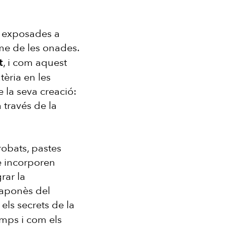
r exposades a
ritme de les onades.
, i com aquest
t
tèria en les
 la seva creació:
 través de la
robats, pastes
e incorporen
rar la
japonès del
 els secrets de la
emps i com els