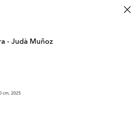
era - Judà Muñoz
60 cm, 2025